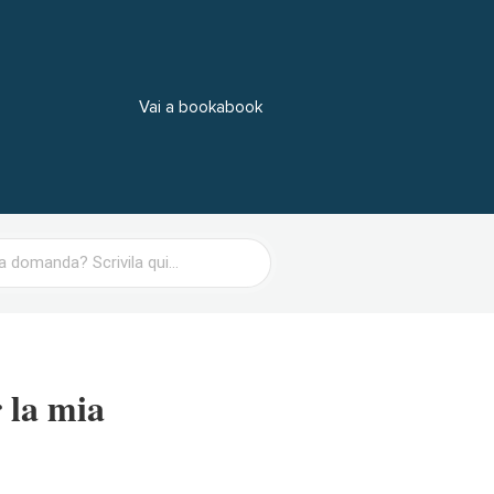
Vai a bookabook
 la mia