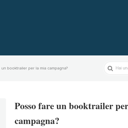
Search
 un booktrailer per la mia campagna?
For
Posso fare un booktrailer per
campagna?