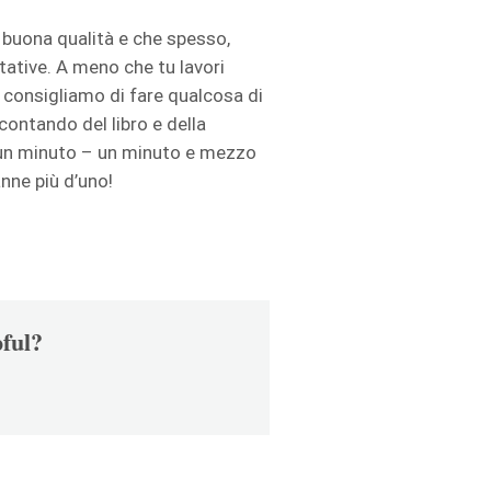
on buona qualità e che spesso,
tative. A meno che tu lavori
i consigliamo di fare qualcosa di
ccontando del libro e della
 un minuto – un minuto e mezzo
anne più d’uno!
pful?